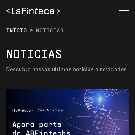
INÍCIO
NOTICIAS
NOTICIAS
EMPRESA
Descubra nossas ultimas noticias e novidades
SOBRE NÓS
MÉTODOS
NOTICIAS
MÉTODOS
EVENTOS
BRASIL
CARREIRA
ARGENTINA
CONTACTOS