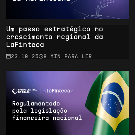
MEXICA
PERU
Um passo estratégico no
CHILE
crescimento regional da
COLÔMBIA
LaFinteca
EQUADOR
23.10.25
8 MIN PARA LER