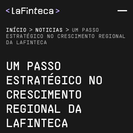
INÍCIO
NOTICIAS
UM PASSO
ESTRATÉGICO NO CRESCIMENTO REGIONAL
DA LAFINTECA
UM PASSO
EMPRESA
ESTRATÉGICO NO
SOBRE NÓS
MÉTODOS
CRESCIMENTO
NOTICIAS
MÉTODOS
EVENTOS
REGIONAL DA
BRASIL
CARREIRA
LAFINTECA
ARGENTINA
CONTACTOS