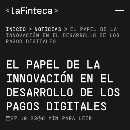
INICIO
NOTICIAS
EL PAPEL DE LA
INNOVACIÓN EN EL DESARROLLO DE LOS
PAGOS DIGITALES
EL PAPEL DE LA
EMPRESA
INNOVACIÓN EN EL
QUIÉNES SOMOS
MÉTODOS
DESARROLLO DE LOS
NOTICIAS
MÉTODOS
EVENTOS
PAGOS DIGITALES
BRASIL
CARRERAS
27.10.23
6 MIN PARA LEER
ARGENTINA
CONTACTO